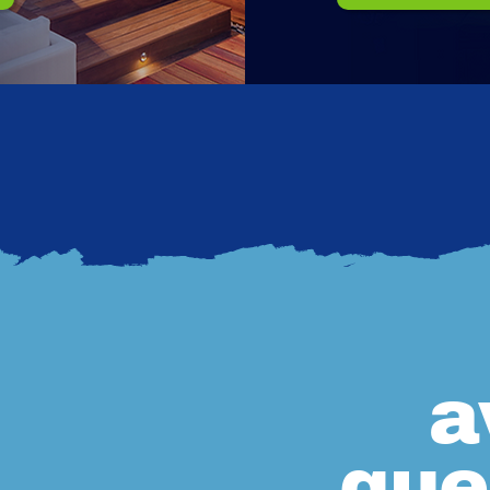
a
que