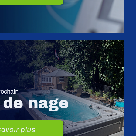
rochain
 de nage
avoir plus