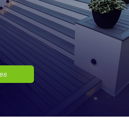
de nage
ne 4 sai
nes