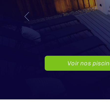
Spa 
pisci
Voir nos pisci